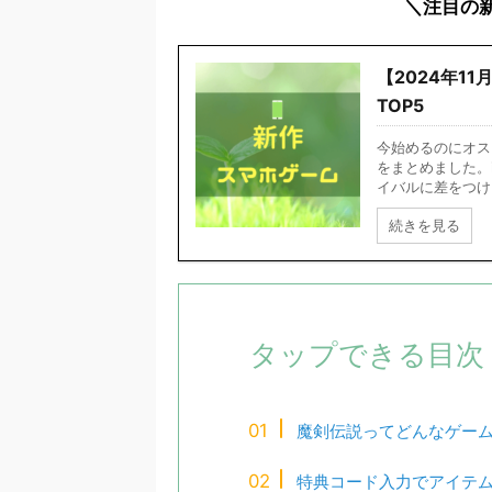
＼注目の
【2024年1
TOP5
今始めるのにオス
をまとめました。i
イバルに差をつけまし
続きを見る
タップできる目次
魔剣伝説ってどんなゲー
特典コード入力でアイテ