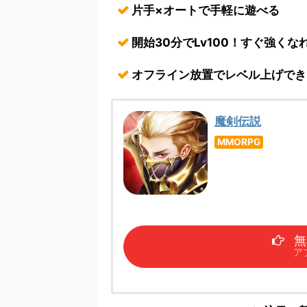
片手×オートで手軽に遊べる
開始30分でLv100！すぐ強くな
オフライン放置でレベル上げでき
魔剣伝説
MMORPG
無
ア