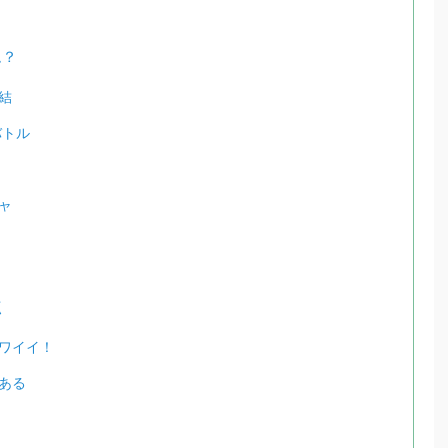
ム？
結
バトル
ャ
点
ワイイ！
ある