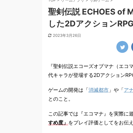
TOP
>
ゲームアプリ
>
サ終ゲーム
>
聖剣伝説 ECHOES o
した2DアクションRP
2023年3月26日
『聖剣伝説エコーズオブマナ（エコ
代キャラが登場する2DアクションRP
ゲームの開発は「
消滅都市
」や「
ア
とのこと。
この記事では『エコマナ』を実際に
すめ度」
をプレイ評価としてをお伝