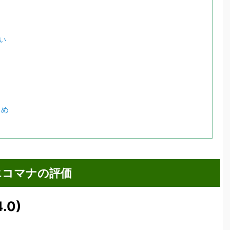
い
とめ
エコマナの評価
4.0)