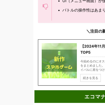
UI（メニュー画面）が
バトルの操作性はあま
＼注目の
【2024年1
TOP5
今始めるのにオス
をまとめました。i
イバルに差をつけまし
続きを見る
エコマ