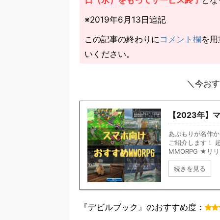
日（水）をもってサービス終了
とな
※2019年6月13日追記
この記事の終わりに
コメント欄
を用
いください。
＼今おす
【2023年】
あぷもりが名作か
ご紹介します！ 
MMORPG ★リリ
続きを見る
『デビルブック』のおすすめ度：