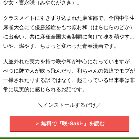
少女・宮永咲（みやながさき）。
クラスメイトに引きずり込まれた麻雀部で、全国中学生
麻雀大会にて優勝経験をもつ原村和（はらむらのどか）
に出会い、共に麻雀全国大会制覇に向けて魂を萌やす…
いや、燃やす、ちょっと変わった青春漫画です。
人並外れた実力を持つ咲や和が中心になっていますが、
べつに牌で人が吹っ飛んだり、和ちゃんの気迫でモブが
一掃されたりする訳ではなく、起こっている出来事は非
常に現実的に感じられるお話です。
＼インストールするだけ／
＞ 無料で『咲-Saki-』を読む