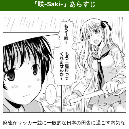
『咲-Saki-』あらすじ
麻雀がサッカー並に一般的な日本の田舎に過ごす内気な