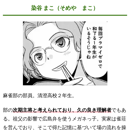
染谷 まこ（そめや まこ）
麻雀部の部員。清澄高校２年生。
部の
次期主将と考えられており、久の良き理解者
でもあ
る。祖父の影響で広島弁を使うメガネっ子。実家は雀荘
を営んでおり、そこで得た記憶に基づいて場の流れを操